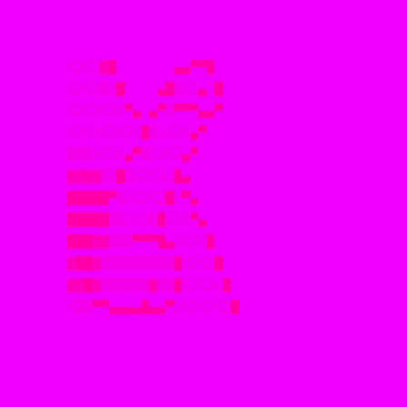
░░░░▓█───────▄▄▀▀█──────
░░░░▒░█────▄█▒░░▄░█─────
░░░░░░░▀▄─▄▀▒▀▀▀▄▄▀─────
░░░░░░░░░█▒░░░░▄▀───────
▒▒▒░░░░▄▀▒░░░░▄▀────────
▓▓▓▓▒░█▒░░░░░█▄─────────
█████▀▒░░░░░█░▀▄────────
█████▒▒░░░▒█░░░▀▄───────
███▓▓▒▒▒▀▀▀█▄░░░░█──────
▓██▓▒▒▒▒▒▒▒▒▒█░░░░█─────
▓▓█▓▒▒▒▒▒▒▓▒▒█░░░░░█────
░▒▒▀▀▄▄▄▄█▄▄▀░░░░░░░█───